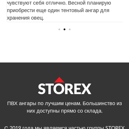
чувствуют себя отлично. Весной планирую
у
приобрести еще один тентовый ангар для
с
хранения овец.
к
ПВХ ангары по лучшим ценам. Большинство из
них доступны прямо со склада.
С 2019 года мы являемся частью группы STOREX