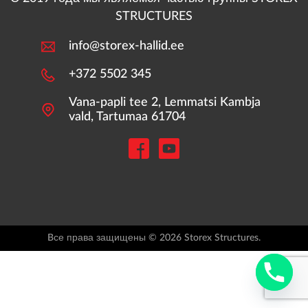
STRUCTURES
info@storex-hallid.ee
+372 5502 345
Vana-papli tee 2, Lemmatsi Kambja
vald, Tartumaa 61704
Bсе права защищены © 2026 Storex Structures.