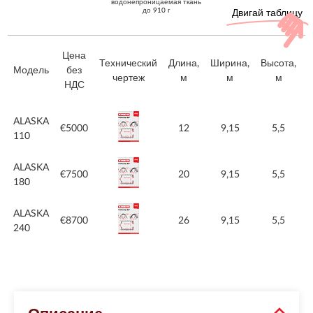
водонепроницаемая ткань
до 910 г
Двигай таблицу
Цена
Р
Технический
Длина,
Ширина,
Высота,
Модель
без
чертеж
м
м
м
НДС
Модель
Цена
Технический
Длина,
Ширина,
Высота,
Р
ALASKA
без
чертеж
м
м
м
€5000
12
9,15
5,5
110
НДС
ALASKA
€7500
20
9,15
5,5
180
ALASKA
€8700
26
9,15
5,5
240