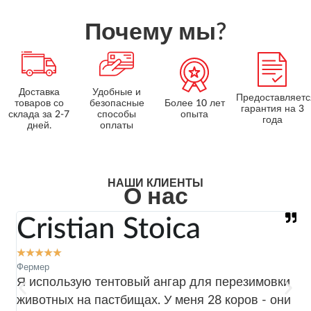
Почему мы?
Доставка
Удобные и
Предоставляетс
товаров со
безопасные
Более 10 лет
гарантия на 3
склада за 2-7
способы
опыта
года
дней.
оплаты
НАШИ КЛИЕНТЫ
О нас
Cristian Stoica
★
★
★
★
★
Фермер
М
Я использую тентовый ангар для перезимовки
В
ад
животных на пастбищах. У меня 28 коров - они
х